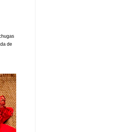
echugas
ada de