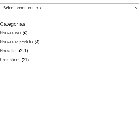
Archives
Categorías
Nouveautes
(6)
Nouveaux produits
(4)
Nouvelles
(221)
Promotions
(21)