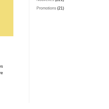
Promotions
(21)
es
re