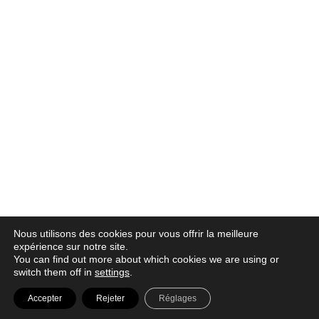
Nous utilisons des cookies pour vous offrir la meilleure
expérience sur notre site.
You can find out more about which cookies we are using or
switch them off in
settings
.
© 2026 |
Política de privacidad
|
Aviso legal
|
Canal denuncia
|
Accepter
Rejeter
Réglages
Política de cookies
|
Contacto |