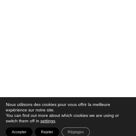
Nous utilisons des cookies pour vous offrir la meilleure
expérience sur notre site.
You can find out more about which cookies we are using or
switch them off in
settings
.
© 2026 |
Política de privacidad
|
Aviso legal
|
Canal denuncia
|
Accepter
Rejeter
Réglages
Política de cookies
|
Contacto |