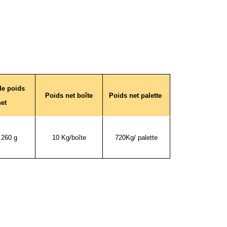
de poids
Poids net boîte
Poids net palette
net
 260 g
10 Kg/boîte
720Kg/ palette