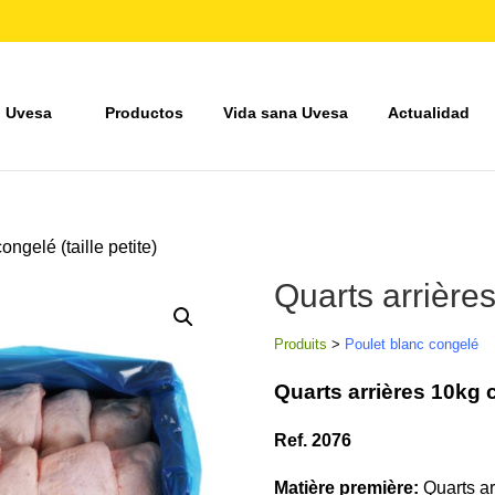
 Uvesa
Productos
Vida sana Uvesa
Actualidad
ongelé (taille petite)
Quarts arrières
Produits
>
Poulet blanc congelé
Quarts arrières 10kg co
Ref. 2076
Matière première:
Quarts ar