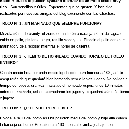
Estos 6 trucos te pueden ayudar a disfrutar de un Pollo asado muy
rico.
Son sencillos y útiles. Esperamos que os gusten. Y han sido
realizados por nuestras amigas del blog Cocinando con las Chachas.
TRUCO N° 1 ¿UN MARINADO QUE SIEMPRE FUNCIONA?
Mezcla 50 ml de brandy, el zumo de un limón o naranja, 50 ml de agua o
caldo de pollo, pimienta negra, tomillo seco y sal. Pincela el pollo con este
marinado y deja reposar mientras el horno se calienta.
TRUCO N° 2: ¿TIEMPO DE HORNEADO CUANDO HORNEO EL POLLO
ENTERO
?
Cuenta media hora por cada medio kg de pollo para hornear a 180°, así te
asegurarás de que quedará bien horneado pero a la vez jugoso. No olvides el
tiempo de reposo: una vez finalizado el horneado espera unos 10 minutos
antes de trincharlo, así se acomodarán los jugos y te quedará aún más tierno
y jugoso.
TRUCO N° 3: ¿PIEL SUPERCRUJIENTE?
Coloca la rejilla del horno en una posición media del horno y bajo ella coloca
la bandeja de horno. Precalienta a 180° con calor arriba y abajo con