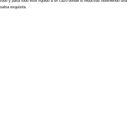
todo y pasa todo este líquido a un cazo donde lo reducirás obteniendo una
salsa exquisita.