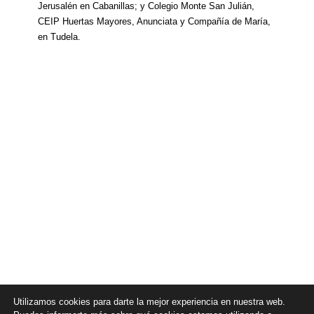
Jerusalén en Cabanillas
; y
Colegio Monte San Julián,
CEIP Huertas Mayores, Anunciata y Compañía de María
,
en Tudela
.
Utilizamos cookies para darte la mejor experiencia en nuestra web.