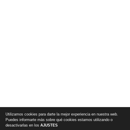
Utilizamos cookies para darte la mejor experiencia en nuestra web.
Puedes informarte más sobre qué cookies estamos utilizando o
desactivarlas en los
AJUSTES