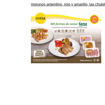
morunos argentino, rojo y amarillo, las chule