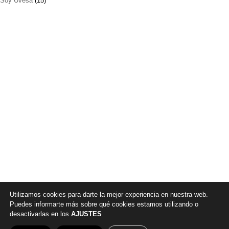
Soy Uvesa
(15)
Utilizamos cookies para darte la mejor experiencia en nuestra web.
Puedes informarte más sobre qué cookies estamos utilizando o
desactivarlas en los
AJUSTES
© 2026 |
Política de privacidad
|
Aviso legal
|
Canal denuncia
|