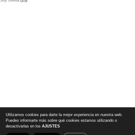
Soy Uvesa
(15)
Utilizamos cookies para darte la mejor experiencia en nuestra web.
Puedes informarte más sobre qué cookies estamos utilizando o
desactivarlas en los
AJUSTES
© 2026 |
Política de privacidad
|
Aviso legal
|
Canal denuncia
|