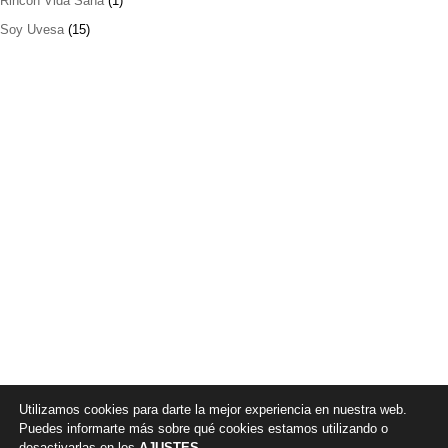
Rincón Vida Sana
(1)
Soy Uvesa
(15)
Utilizamos cookies para darte la mejor experiencia en nuestra web.
Puedes informarte más sobre qué cookies estamos utilizando o
desactivarlas en los
AJUSTES