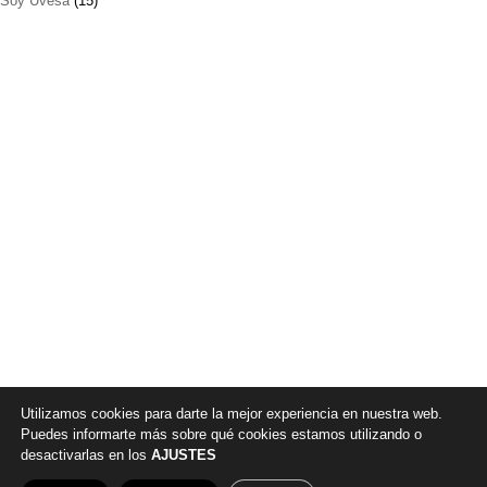
Soy Uvesa
(15)
Utilizamos cookies para darte la mejor experiencia en nuestra web.
Puedes informarte más sobre qué cookies estamos utilizando o
desactivarlas en los
AJUSTES
© 2026 |
Política de privacidad
|
Aviso legal
|
Canal denuncia
|