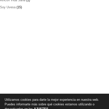
Rincón Vida Sana
(1)
Soy Uvesa
(15)
Utilizamos cookies para darte la mejor experiencia en nuestra web.
Puedes informarte más sobre qué cookies estamos utilizando o
desactivarlas en los
AJUSTES