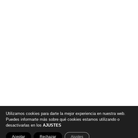
Utilizamos cookies para darte la mejor experiencia en nuestra web.
Puedes informarte más sobre qué cookies estamos utilizando o
desactivarlas en los
AJUSTES
© 2026 |
Política de privacidad
|
Aviso legal
|
Canal denuncia
|
Aceptar
Rechazar
Ajustes