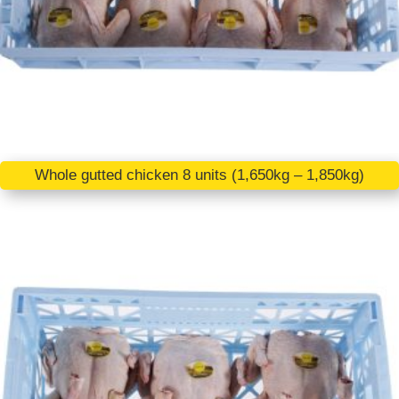
Whole gutted chicken 8 units (1,650kg – 1,850kg)