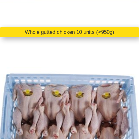
Whole gutted chicken 10 units (<950g)