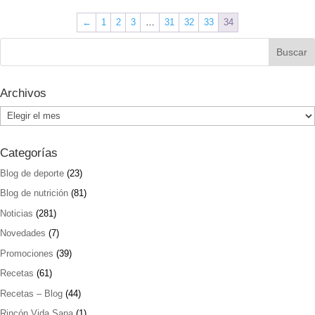
←
1
2
3
…
31
32
33
34
Archivos
Archivos
Categorías
Blog de deporte
(23)
Blog de nutrición
(81)
Noticias
(281)
Novedades
(7)
Promociones
(39)
Recetas
(61)
Recetas – Blog
(44)
Rincón Vida Sana
(1)