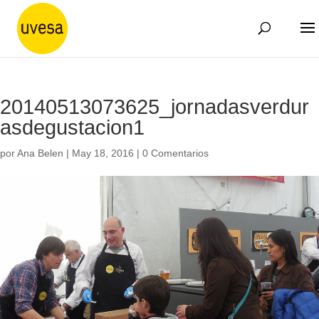
20140513073625_jornadasverdur
asdegustacion1
por
Ana Belen
|
May 18, 2016
|
0 Comentarios