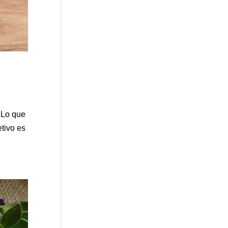
. Lo que
etivo es