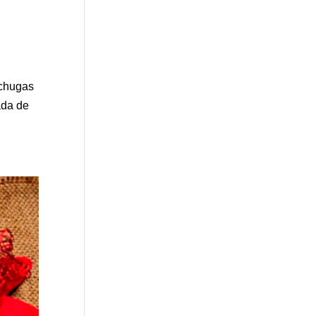
echugas
ada de